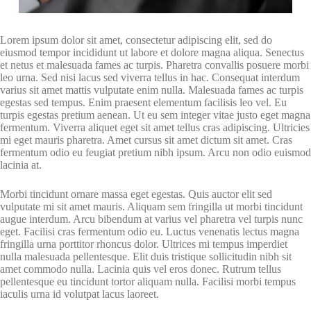
Lorem ipsum dolor sit amet, consectetur adipiscing elit, sed do
eiusmod tempor incididunt ut labore et dolore magna aliqua. Senectus
et netus et malesuada fames ac turpis. Pharetra convallis posuere morbi
leo urna. Sed nisi lacus sed viverra tellus in hac. Consequat interdum
varius sit amet mattis vulputate enim nulla. Malesuada fames ac turpis
egestas sed tempus. Enim praesent elementum facilisis leo vel. Eu
turpis egestas pretium aenean. Ut eu sem integer vitae justo eget magna
fermentum. Viverra aliquet eget sit amet tellus cras adipiscing. Ultricies
mi eget mauris pharetra. Amet cursus sit amet dictum sit amet. Cras
fermentum odio eu feugiat pretium nibh ipsum. Arcu non odio euismod
lacinia at.
Morbi tincidunt ornare massa eget egestas. Quis auctor elit sed
vulputate mi sit amet mauris. Aliquam sem fringilla ut morbi tincidunt
augue interdum. Arcu bibendum at varius vel pharetra vel turpis nunc
eget. Facilisi cras fermentum odio eu. Luctus venenatis lectus magna
fringilla urna porttitor rhoncus dolor. Ultrices mi tempus imperdiet
nulla malesuada pellentesque. Elit duis tristique sollicitudin nibh sit
amet commodo nulla. Lacinia quis vel eros donec. Rutrum tellus
pellentesque eu tincidunt tortor aliquam nulla. Facilisi morbi tempus
iaculis urna id volutpat lacus laoreet.