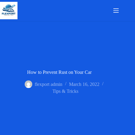
Skip
to
content
How to Prevent Rust on Your Car
flexport admin
March 16, 2022
Tips & Tricks