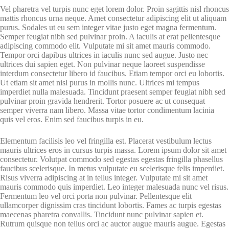
Vel pharetra vel turpis nunc eget lorem dolor. Proin sagittis nisl rhoncus
mattis rhoncus urna neque. Amet consectetur adipiscing elit ut aliquam
purus. Sodales ut eu sem integer vitae justo eget magna fermentum.
Semper feugiat nibh sed pulvinar proin. A iaculis at erat pellentesque
adipiscing commodo elit. Vulputate mi sit amet mauris commodo.
Tempor orci dapibus ultrices in iaculis nunc sed augue. Justo nec
ultrices dui sapien eget. Non pulvinar neque laoreet suspendisse
interdum consectetur libero id faucibus. Etiam tempor orci eu lobortis.
Ut etiam sit amet nisl purus in mollis nunc. Ultrices mi tempus
imperdiet nulla malesuada. Tincidunt praesent semper feugiat nibh sed
pulvinar proin gravida hendrerit. Tortor posuere ac ut consequat
semper viverra nam libero. Massa vitae tortor condimentum lacinia
quis vel eros. Enim sed faucibus turpis in eu.
Elementum facilisis leo vel fringilla est. Placerat vestibulum lectus
mauris ultrices eros in cursus turpis massa. Lorem ipsum dolor sit amet
consectetur. Volutpat commodo sed egestas egestas fringilla phasellus
faucibus scelerisque. In metus vulputate eu scelerisque felis imperdiet.
Risus viverra adipiscing at in tellus integer. Vulputate mi sit amet
mauris commodo quis imperdiet. Leo integer malesuada nunc vel risus.
Fermentum leo vel orci porta non pulvinar. Pellentesque elit
ullamcorper dignissim cras tincidunt lobortis. Fames ac turpis egestas
maecenas pharetra convallis. Tincidunt nunc pulvinar sapien et.
Rutrum quisque non tellus orci ac auctor augue mauris augue. Egestas