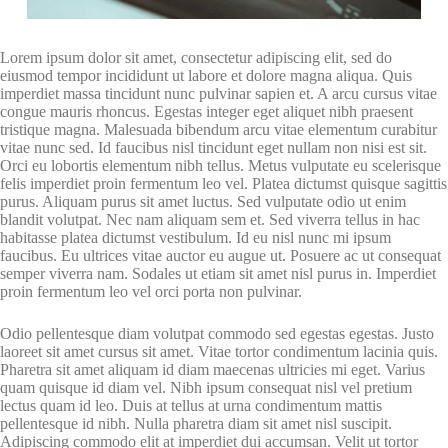
Lorem ipsum dolor sit amet, consectetur adipiscing elit, sed do
eiusmod tempor incididunt ut labore et dolore magna aliqua. Quis
imperdiet massa tincidunt nunc pulvinar sapien et. A arcu cursus vitae
congue mauris rhoncus. Egestas integer eget aliquet nibh praesent
tristique magna. Malesuada bibendum arcu vitae elementum curabitur
vitae nunc sed. Id faucibus nisl tincidunt eget nullam non nisi est sit.
Orci eu lobortis elementum nibh tellus. Metus vulputate eu scelerisque
felis imperdiet proin fermentum leo vel. Platea dictumst quisque sagittis
purus. Aliquam purus sit amet luctus. Sed vulputate odio ut enim
blandit volutpat. Nec nam aliquam sem et. Sed viverra tellus in hac
habitasse platea dictumst vestibulum. Id eu nisl nunc mi ipsum
faucibus. Eu ultrices vitae auctor eu augue ut. Posuere ac ut consequat
semper viverra nam. Sodales ut etiam sit amet nisl purus in. Imperdiet
proin fermentum leo vel orci porta non pulvinar.
Odio pellentesque diam volutpat commodo sed egestas egestas. Justo
laoreet sit amet cursus sit amet. Vitae tortor condimentum lacinia quis.
Pharetra sit amet aliquam id diam maecenas ultricies mi eget. Varius
quam quisque id diam vel. Nibh ipsum consequat nisl vel pretium
lectus quam id leo. Duis at tellus at urna condimentum mattis
pellentesque id nibh. Nulla pharetra diam sit amet nisl suscipit.
Adipiscing commodo elit at imperdiet dui accumsan. Velit ut tortor