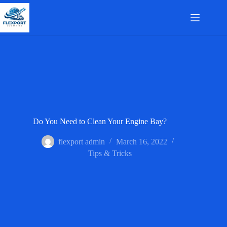
Skip
to
content
Do You Need to Clean Your Engine Bay?
flexport admin
March 16, 2022
Tips & Tricks