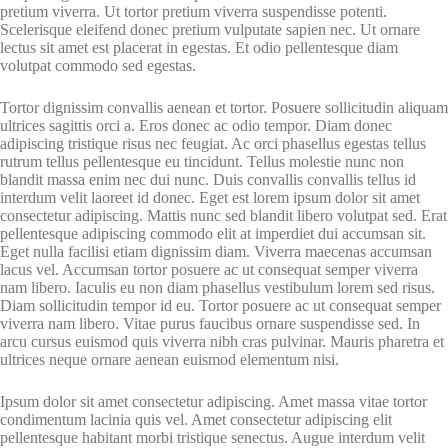
pretium viverra. Ut tortor pretium viverra suspendisse potenti.
Scelerisque eleifend donec pretium vulputate sapien nec. Ut ornare
lectus sit amet est placerat in egestas. Et odio pellentesque diam
volutpat commodo sed egestas.
Tortor dignissim convallis aenean et tortor. Posuere sollicitudin aliquam
ultrices sagittis orci a. Eros donec ac odio tempor. Diam donec
adipiscing tristique risus nec feugiat. Ac orci phasellus egestas tellus
rutrum tellus pellentesque eu tincidunt. Tellus molestie nunc non
blandit massa enim nec dui nunc. Duis convallis convallis tellus id
interdum velit laoreet id donec. Eget est lorem ipsum dolor sit amet
consectetur adipiscing. Mattis nunc sed blandit libero volutpat sed. Erat
pellentesque adipiscing commodo elit at imperdiet dui accumsan sit.
Eget nulla facilisi etiam dignissim diam. Viverra maecenas accumsan
lacus vel. Accumsan tortor posuere ac ut consequat semper viverra
nam libero. Iaculis eu non diam phasellus vestibulum lorem sed risus.
Diam sollicitudin tempor id eu. Tortor posuere ac ut consequat semper
viverra nam libero. Vitae purus faucibus ornare suspendisse sed. In
arcu cursus euismod quis viverra nibh cras pulvinar. Mauris pharetra et
ultrices neque ornare aenean euismod elementum nisi.
Ipsum dolor sit amet consectetur adipiscing. Amet massa vitae tortor
condimentum lacinia quis vel. Amet consectetur adipiscing elit
pellentesque habitant morbi tristique senectus. Augue interdum velit