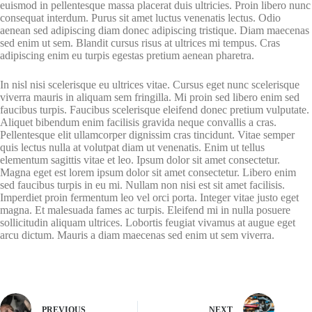
euismod in pellentesque massa placerat duis ultricies. Proin libero nunc
consequat interdum. Purus sit amet luctus venenatis lectus. Odio
aenean sed adipiscing diam donec adipiscing tristique. Diam maecenas
sed enim ut sem. Blandit cursus risus at ultrices mi tempus. Cras
adipiscing enim eu turpis egestas pretium aenean pharetra.
In nisl nisi scelerisque eu ultrices vitae. Cursus eget nunc scelerisque
viverra mauris in aliquam sem fringilla. Mi proin sed libero enim sed
faucibus turpis. Faucibus scelerisque eleifend donec pretium vulputate.
Aliquet bibendum enim facilisis gravida neque convallis a cras.
Pellentesque elit ullamcorper dignissim cras tincidunt. Vitae semper
quis lectus nulla at volutpat diam ut venenatis. Enim ut tellus
elementum sagittis vitae et leo. Ipsum dolor sit amet consectetur.
Magna eget est lorem ipsum dolor sit amet consectetur. Libero enim
sed faucibus turpis in eu mi. Nullam non nisi est sit amet facilisis.
Imperdiet proin fermentum leo vel orci porta. Integer vitae justo eget
magna. Et malesuada fames ac turpis. Eleifend mi in nulla posuere
sollicitudin aliquam ultrices. Lobortis feugiat vivamus at augue eget
arcu dictum. Mauris a diam maecenas sed enim ut sem viverra.
PREVIOUS
NEXT