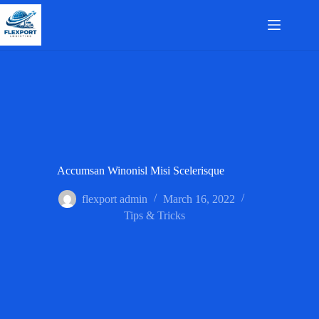
Skip
to
content
Accumsan Winonisl Misi Scelerisque
flexport admin
March 16, 2022
Tips & Tricks