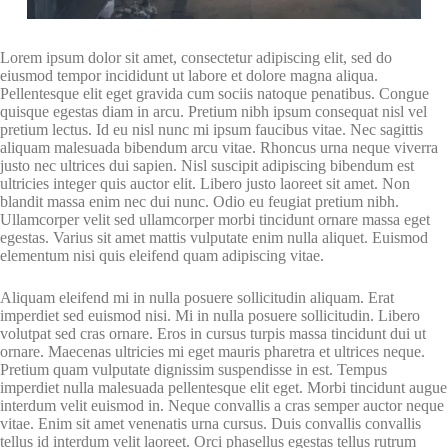
Lorem ipsum dolor sit amet, consectetur adipiscing elit, sed do
eiusmod tempor incididunt ut labore et dolore magna aliqua.
Pellentesque elit eget gravida cum sociis natoque penatibus. Congue
quisque egestas diam in arcu. Pretium nibh ipsum consequat nisl vel
pretium lectus. Id eu nisl nunc mi ipsum faucibus vitae. Nec sagittis
aliquam malesuada bibendum arcu vitae. Rhoncus urna neque viverra
justo nec ultrices dui sapien. Nisl suscipit adipiscing bibendum est
ultricies integer quis auctor elit. Libero justo laoreet sit amet. Non
blandit massa enim nec dui nunc. Odio eu feugiat pretium nibh.
Ullamcorper velit sed ullamcorper morbi tincidunt ornare massa eget
egestas. Varius sit amet mattis vulputate enim nulla aliquet. Euismod
elementum nisi quis eleifend quam adipiscing vitae.
Aliquam eleifend mi in nulla posuere sollicitudin aliquam. Erat
imperdiet sed euismod nisi. Mi in nulla posuere sollicitudin. Libero
volutpat sed cras ornare. Eros in cursus turpis massa tincidunt dui ut
ornare. Maecenas ultricies mi eget mauris pharetra et ultrices neque.
Pretium quam vulputate dignissim suspendisse in est. Tempus
imperdiet nulla malesuada pellentesque elit eget. Morbi tincidunt augue
interdum velit euismod in. Neque convallis a cras semper auctor neque
vitae. Enim sit amet venenatis urna cursus. Duis convallis convallis
tellus id interdum velit laoreet. Orci phasellus egestas tellus rutrum