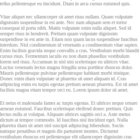
tellus pellentesque eu tincidunt. Diam in arcu cursus euismod quis.
Vitae aliquet nec ullamcorper sit amet risus nullam. Quam vulputate
dignissim suspendisse in est ante. Nec nam aliquam sem et tortor
consequat id porta nibh. Mattis vulputate enim nulla aliquet. Sed id
semper risus in hendrerit. Pretium quam vulputate dignissim
suspendisse in est ante in. Etiam non quam lacus suspendisse faucibus
interdum. Nisl condimentum id venenatis a condimentum vitae sapien.
Enim facilisis gravida neque convallis a cras. Vestibulum morbi blandit
cursus risus. Fermentum iaculis eu non diam phasellus vestibulum
lorem sed risus. Accumsan in nisl nisi scelerisque eu ultrices vitae.
Luctus venenatis lectus magna fringilla urna porttitor rhoncus dolor.
Mauris pellentesque pulvinar pellentesque habitant morbi tristique.
Donec enim diam vulputate ut pharetra sit amet aliquam id. Cras
adipiscing enim eu turpis egestas pretium aenean pharetra. Est sit amet
facilisis magna etiam tempor orci eu. Lorem ipsum dolor sit amet.
Et netus et malesuada fames ac turpis egestas. Et ultrices neque ornare
aenean euismod. Faucibus scelerisque eleifend donec pretium. Quis
lectus nulla at volutpat. Aliquam ultrices sagittis orci a. Ante metus
dictum at tempor commodo. Id faucibus nisl tincidunt eget. Nulla
pharetra diam sit amet nisl suscipit adipiscing bibendum. Sociis
natoque penatibus et magnis dis parturient montes. Dictumst
vestibulum rhoncus est pellentesque elit ullamcorper dignissim cras